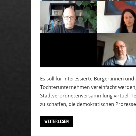
Es soll für interessierte Bürger:innen un
Tochterunternehmen vereinfacht werden,
Stadtverordnetenversammlung virtuell Tei
zu schaffen, die demokratischen Prozesse
WEITERLESEN