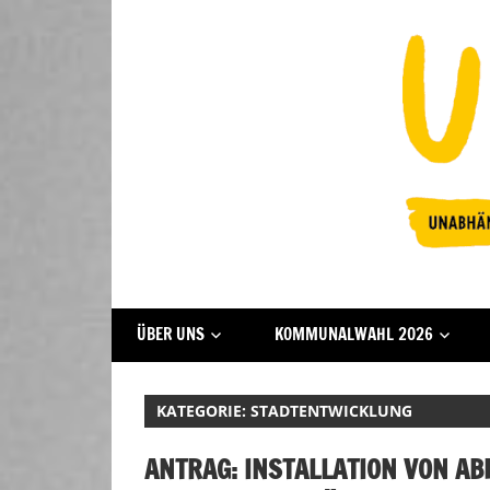
Zum
Inhalt
springen
Fraktion
UFFBASSE!
ÜBER UNS
KOMMUNALWAHL 2026
Darmstadt
KATEGORIE:
STADTENTWICKLUNG
ANTRAG: INSTALLATION VON AB