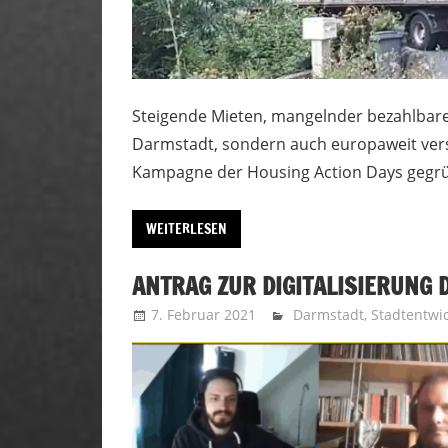
Steigende Mieten, mangelnder bezahlbarer
Darmstadt, sondern auch europaweit versc
Kampagne der Housing Action Days gegrü
WEITERLESEN
ANTRAG ZUR DIGITALISIERUN
7. Februar 2021
Uffbasse
Darmstadt
,
Stadtentwi