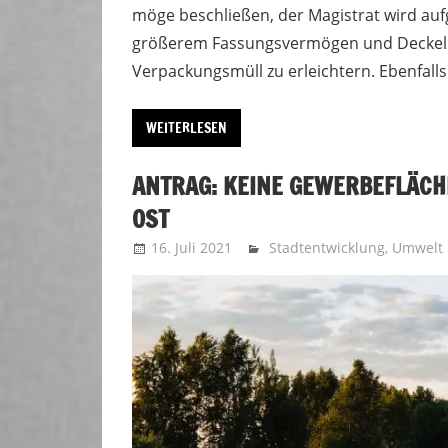
möge beschließen, der Magistrat wird aufg
größerem Fassungsvermögen und Deckeln 
Verpackungsmüll zu erleichtern. Ebenfalls 
WEITERLESEN
ANTRAG: KEINE GEWERBEFLÄCH
OST
16. Juli 2021
Uffbasse
Stadtentwicklung
,
Umwelt 