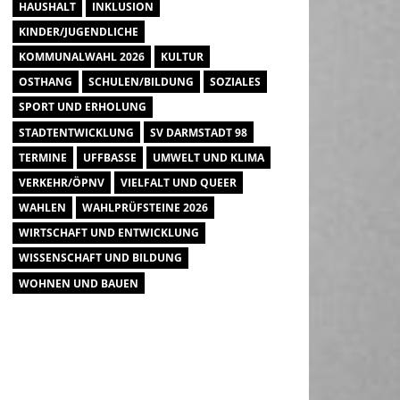
HAUSHALT
INKLUSION
KINDER/JUGENDLICHE
KOMMUNALWAHL 2026
KULTUR
OSTHANG
SCHULEN/BILDUNG
SOZIALES
SPORT UND ERHOLUNG
STADTENTWICKLUNG
SV DARMSTADT 98
TERMINE
UFFBASSE
UMWELT UND KLIMA
VERKEHR/ÖPNV
VIELFALT UND QUEER
WAHLEN
WAHLPRÜFSTEINE 2026
WIRTSCHAFT UND ENTWICKLUNG
WISSENSCHAFT UND BILDUNG
WOHNEN UND BAUEN