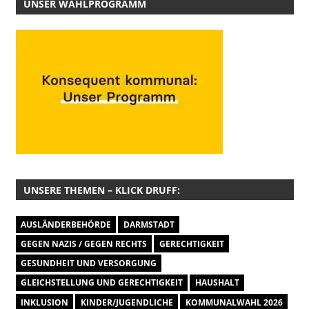
UNSER WAHLPROGRAMM
UNSERE THEMEN – KLICK DRUFF:
AUSLÄNDERBEHÖRDE
DARMSTADT
GEGEN NAZIS / GEGEN RECHTS
GERECHTIGKEIT
GESUNDHEIT UND VERSORGUNG
GLEICHSTELLUNG UND GERECHTIGKEIT
HAUSHALT
INKLUSION
KINDER/JUGENDLICHE
KOMMUNALWAHL 2026