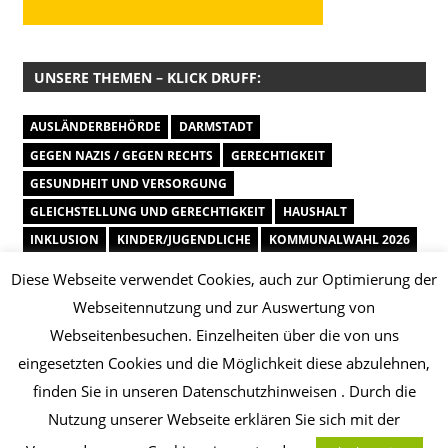
UNSERE THEMEN – KLICK DRUFF:
AUSLÄNDERBEHÖRDE
DARMSTADT
GEGEN NAZIS / GEGEN RECHTS
GERECHTIGKEIT
GESUNDHEIT UND VERSORGUNG
GLEICHSTELLUNG UND GERECHTIGKEIT
HAUSHALT
INKLUSION
KINDER/JUGENDLICHE
KOMMUNALWAHL 2026
KULTUR
OSTHANG
SCHULEN/BILDUNG
SOZIALES
Diese Webseite verwendet Cookies, auch zur Optimierung der
SPORT UND ERHOLUNG
STADTENTWICKLUNG
Webseitennutzung und zur Auswertung von
SV DARMSTADT 98
TERMINE
UFFBASSE
Webseitenbesuchen. Einzelheiten über die von uns
UMWELT UND KLIMA
VERKEHR/ÖPNV
eingesetzten Cookies und die Möglichkeit diese abzulehnen,
VIELFALT UND QUEER
WAHLEN
WAHLPRÜFSTEINE 2026
finden Sie in unseren Datenschutzhinweisen . Durch die
WIRTSCHAFT UND ENTWICKLUNG
Nutzung unserer Webseite erklären Sie sich mit der
WISSENSCHAFT UND BILDUNG
WOHNEN UND BAUEN