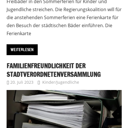
Freibäder in den Sommerferien für Kinder und
Jugendliche streichen. Die Regierungskoalition will für
die anstehenden Sommerferien eine Ferienkarte für
den Besuch der städtischen Bäder einführen. Die
Ferienkarte
WEITERLESEN
FAMILIENFREUNDLICHKEIT DER
STADTVERORDNETENVERSAMMLUNG
20. Juli 2023
Uffbasse
Kinder/Jugendliche