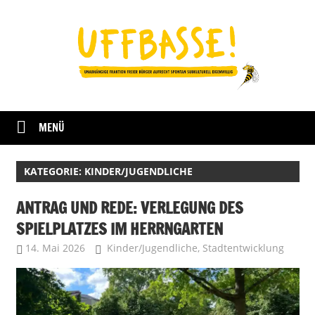
Zum
Inhalt
springen
Fraktion
UFFBASSE!
Darmstadt
MENÜ
KATEGORIE:
KINDER/JUGENDLICHE
ANTRAG UND REDE: VERLEGUNG DES
SPIELPLATZES IM HERRNGARTEN
14. Mai 2026
Soeren
Kinder/Jugendliche
,
Stadtentwicklung