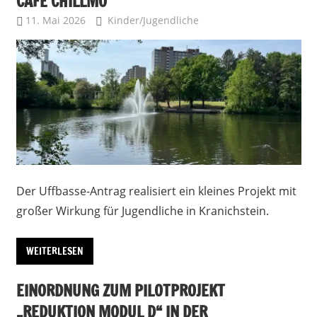
CAFÉ CHILLMO
11. Mai 2026
Uffbasse
Kinder/Jugendliche
Der Uffbasse-Antrag realisiert ein kleines Projekt mit
großer Wirkung für Jugendliche in Kranichstein.
WEITERLESEN
EINORDNUNG ZUM PILOTPROJEKT
„REDUKTION MODUL D“ IN DER