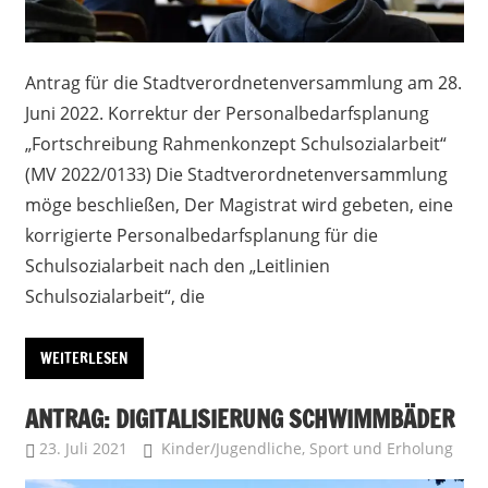
Antrag für die Stadtverordnetenversammlung am 28.
Juni 2022. Korrektur der Personalbedarfsplanung
„Fortschreibung Rahmenkonzept Schulsozialarbeit“
(MV 2022/0133) Die Stadtverordnetenversammlung
möge beschließen, Der Magistrat wird gebeten, eine
korrigierte Personalbedarfsplanung für die
Schulsozialarbeit nach den „Leitlinien
Schulsozialarbeit“, die
WEITERLESEN
ANTRAG: DIGITALISIERUNG SCHWIMMBÄDER
23. Juli 2021
Uffbasse
Kinder/Jugendliche
,
Sport und Erholung