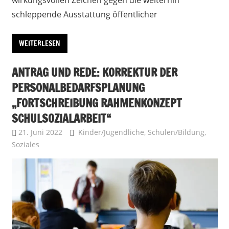
wirkungsvollen Zeichen gegen die weiterhin
schleppende Ausstattung öffentlicher
WEITERLESEN
ANTRAG UND REDE: KORREKTUR DER
PERSONALBEDARFSPLANUNG
„FORTSCHREIBUNG RAHMENKONZEPT
SCHULSOZIALARBEIT“
21. Juni 2022
Uffbasse
Kinder/Jugendliche
,
Schulen/Bildung
,
Soziales