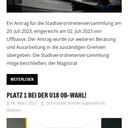
Ein Antrag für die Stadtverordnetenversammlung am
20. Juli 2023, eingereicht am 02. Juli 2023 von
Uffbasse. Der Antrag wurde zur weiteren Beratung
und Ausarbeitung in die zuständigen Gremien
übergeben. Die Stadtverordnetenversammlung
möge beschließen, der Magistrat
WEITERLESEN
PLATZ 1 BEI DER U18 OB-WAHL!
14. März 2023
Uffbasse
Darmstadt
,
Kinder/Jugendliche
,
Wahlen