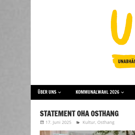
Zum
Inhalt
springen
Fraktion
UFFBASSE!
ÜBER UNS
KOMMUNALWAHL 2026
Darmstadt
STATEMENT OHA OSTHANG
17. Juni 2025
Uffbasse
Kultur
,
Osthang