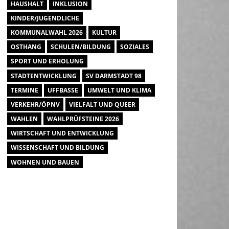
HAUSHALT
INKLUSION
KINDER/JUGENDLICHE
KOMMUNALWAHL 2026
KULTUR
OSTHANG
SCHULEN/BILDUNG
SOZIALES
SPORT UND ERHOLUNG
STADTENTWICKLUNG
SV DARMSTADT 98
TERMINE
UFFBASSE
UMWELT UND KLIMA
VERKEHR/ÖPNV
VIELFALT UND QUEER
WAHLEN
WAHLPRÜFSTEINE 2026
WIRTSCHAFT UND ENTWICKLUNG
WISSENSCHAFT UND BILDUNG
WOHNEN UND BAUEN