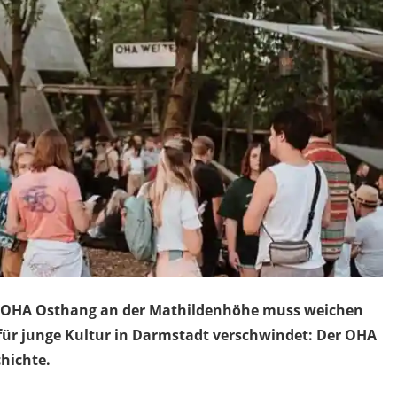
 Der OHA Osthang an der Mathildenhöhe muss weichen
 für junge Kultur in Darmstadt verschwindet: Der OHA
hichte.