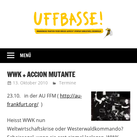
Zum
Inhalt
springen
Fraktion
UFFBASSE!
Darmstadt
MENÜ
WWK + ACCION MUTANTE
13. Oktober 2010
Uffbasse
Termine
23.10. in der AU FFM (
http://au-
frankfurt.org/
)
Heisst WWK nun
Weltwirtschaftskrise oder Westerwaldkommando?