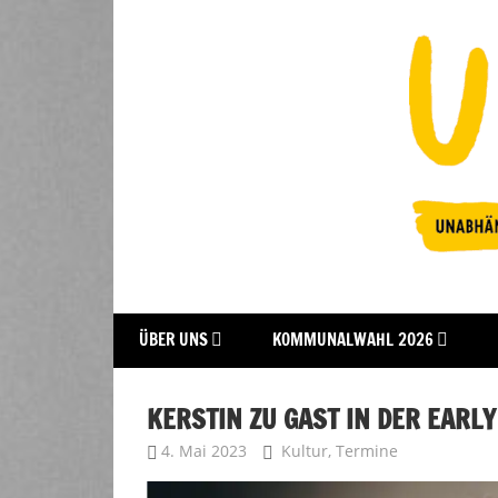
Zum
Inhalt
springen
Fraktion
UFFBASSE!
ÜBER UNS
KOMMUNALWAHL 2026
Darmstadt
KERSTIN ZU GAST IN DER EARLY
4. Mai 2023
Uffbasse
Kultur
,
Termine