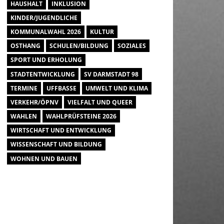
HAUSHALT
INKLUSION
KINDER/JUGENDLICHE
KOMMUNALWAHL 2026
KULTUR
OSTHANG
SCHULEN/BILDUNG
SOZIALES
SPORT UND ERHOLUNG
STADTENTWICKLUNG
SV DARMSTADT 98
TERMINE
UFFBASSE
UMWELT UND KLIMA
VERKEHR/ÖPNV
VIELFALT UND QUEER
WAHLEN
WAHLPRÜFSTEINE 2026
WIRTSCHAFT UND ENTWICKLUNG
WISSENSCHAFT UND BILDUNG
WOHNEN UND BAUEN