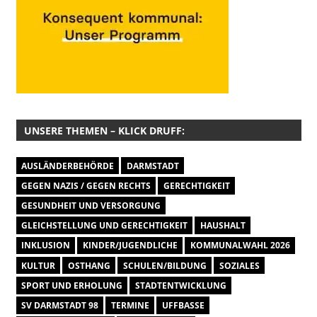
UNSERE THEMEN – KLICK DRUFF:
AUSLÄNDERBEHÖRDE
DARMSTADT
GEGEN NAZIS / GEGEN RECHTS
GERECHTIGKEIT
GESUNDHEIT UND VERSORGUNG
GLEICHSTELLUNG UND GERECHTIGKEIT
HAUSHALT
INKLUSION
KINDER/JUGENDLICHE
KOMMUNALWAHL 2026
KULTUR
OSTHANG
SCHULEN/BILDUNG
SOZIALES
SPORT UND ERHOLUNG
STADTENTWICKLUNG
SV DARMSTADT 98
TERMINE
UFFBASSE