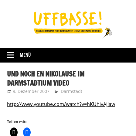
Zum
Inhalt
springen
Fraktion
UFFBASSE!
Darmstadt
MENÜ
UND NOCH EN NIKOLAUSE IM
DARMSTADTIUM VIDEO
9. Dezember 2007
Uffbasse
Darmstadt
http://www.youtube.com/watch?v=hKUhivAjIaw
Teilen mit: