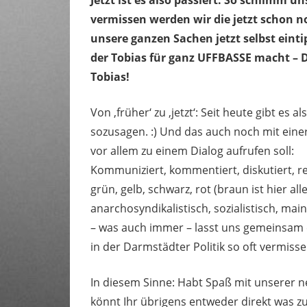
vermissen werden wir die jetzt schon no
unsere ganzen Sachen jetzt selbst ein
der Tobias für ganz UFFBASSE macht – 
Tobias!
Von ‚früher‘ zu ‚jetzt‘: Seit heute gibt e
sozusagen. :) Und das auch noch mit einer
vor allem zu einem Dialog aufrufen soll:
Kommuniziert, kommentiert, diskutiert, red
grün, gelb, schwarz, rot (braun ist hier all
anarchosyndikalistisch, sozialistisch, main
– was auch immer – lasst uns gemeinsam e
in der Darmstädter Politik so oft vermisse
In diesem Sinne: Habt Spaß mit unserer n
könnt Ihr übrigens entweder direkt was z