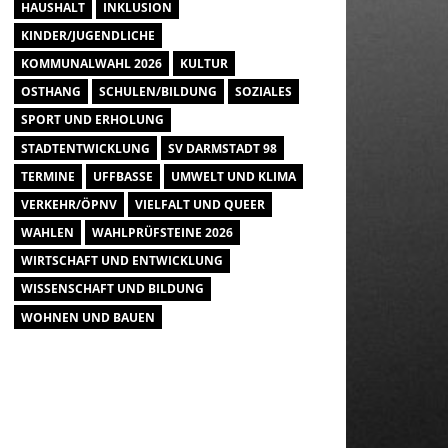
HAUSHALT
INKLUSION
KINDER/JUGENDLICHE
KOMMUNALWAHL 2026
KULTUR
OSTHANG
SCHULEN/BILDUNG
SOZIALES
SPORT UND ERHOLUNG
STADTENTWICKLUNG
SV DARMSTADT 98
TERMINE
UFFBASSE
UMWELT UND KLIMA
VERKEHR/ÖPNV
VIELFALT UND QUEER
WAHLEN
WAHLPRÜFSTEINE 2026
WIRTSCHAFT UND ENTWICKLUNG
WISSENSCHAFT UND BILDUNG
WOHNEN UND BAUEN