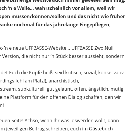
ch ’n e Weile… wahrscheinlich vor allem, weil wir
tippen müssen/können/sollen und das nicht wie früher
Danke nochmal für das jahrelange Eingepflegen,
s also ’n e neue UFFBASSE-Website… UFFBASSE Zwo.Null
 Version, die nicht nur ’n Stück besser aussieht, sondern
et Euch die Köpfe heiß, seid kritisch, sozial, konservativ,
erdings fehl am Platz!), anarchistisch,
stream, subkulturell, gut gelaunt, offen, ängstlich, mutig
ine Plattform für den offenen Dialog schaffen, den wir
n!
euen Seite! Achso, wenn Ihr was loswerden wollt, dann
um jeweiligen Beitrag schreiben, euch im
Gästebuch