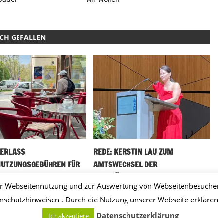
UCH GEFALLEN
 ERLASS
REDE: KERSTIN LAU ZUM
UTZUNGSGEBÜHREN FÜR
AMTSWECHSEL DER
ASTRONOMIE
OBERBÜRGERMEISTER
ugust 2025
Uffbasse
4. Juli 2023
Uffbasse
r Webseitennutzung und zur Auswertung von Webseitenbesuchen. 