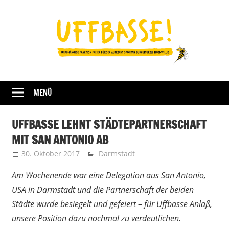
Zum
Inhalt
springen
Fraktion
UFFBASSE!
Darmstadt
MENÜ
UFFBASSE LEHNT STÄDTEPARTNERSCHAFT
MIT SAN ANTONIO AB
30. Oktober 2017
Uffbasse
Darmstadt
Am Wochenende war eine Delegation aus San Antonio,
USA in Darmstadt und die Partnerschaft der beiden
Städte wurde besiegelt und gefeiert – für Uffbasse Anlaß,
unsere Position dazu nochmal zu verdeutlichen.