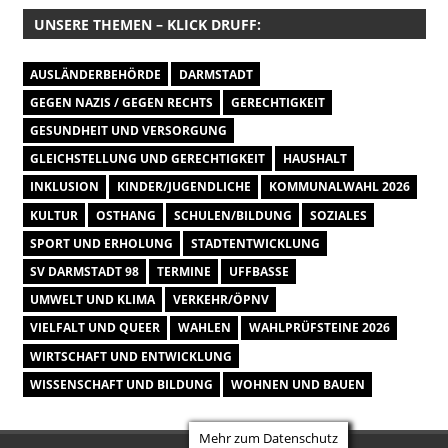
UNSERE THEMEN – KLICK DRUFF:
AUSLÄNDERBEHÖRDE
DARMSTADT
GEGEN NAZIS / GEGEN RECHTS
GERECHTIGKEIT
GESUNDHEIT UND VERSORGUNG
GLEICHSTELLUNG UND GERECHTIGKEIT
HAUSHALT
INKLUSION
KINDER/JUGENDLICHE
KOMMUNALWAHL 2026
KULTUR
OSTHANG
SCHULEN/BILDUNG
SOZIALES
SPORT UND ERHOLUNG
STADTENTWICKLUNG
SV DARMSTADT 98
TERMINE
UFFBASSE
UMWELT UND KLIMA
VERKEHR/ÖPNV
VIELFALT UND QUEER
WAHLEN
WAHLPRÜFSTEINE 2026
WIRTSCHAFT UND ENTWICKLUNG
WISSENSCHAFT UND BILDUNG
WOHNEN UND BAUEN
Mehr zum Datenschutz