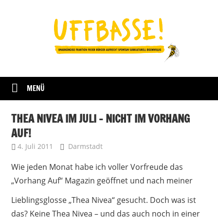
Zum
Inhalt
springen
Fraktion
UFFBASSE!
Darmstadt
MENÜ
THEA NIVEA IM JULI – NICHT IM VORHANG
AUF!
4. Juli 2011
Kerstin
Darmstadt
Wie jeden Monat habe ich voller Vorfreude das
„Vorhang Auf“ Magazin geöffnet und nach meiner
Lieblingsglosse „Thea Nivea“ gesucht. Doch was ist
das? Keine Thea Nivea – und das auch noch in einer