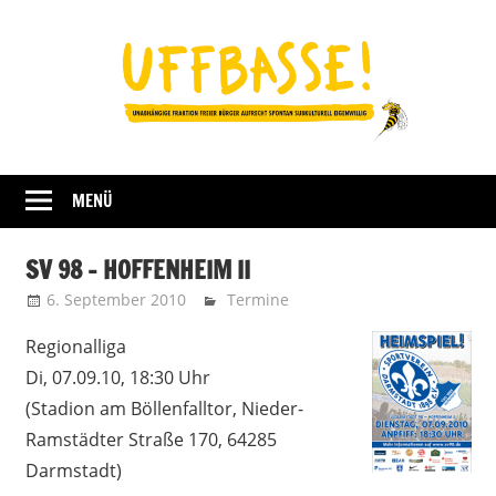
Zum
Inhalt
springen
Fraktion
UFFBASSE!
Darmstadt
MENÜ
SV 98 – HOFFENHEIM II
6. September 2010
Uffbasse
Termine
Regionalliga
Di, 07.09.10, 18:30 Uhr
(Stadion am Böllenfalltor, Nieder-
Ramstädter Straße 170, 64285
Darmstadt)