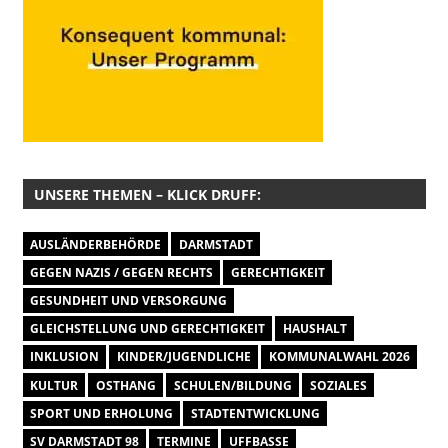
UNSERE THEMEN – KLICK DRUFF:
AUSLÄNDERBEHÖRDE
DARMSTADT
GEGEN NAZIS / GEGEN RECHTS
GERECHTIGKEIT
GESUNDHEIT UND VERSORGUNG
GLEICHSTELLUNG UND GERECHTIGKEIT
HAUSHALT
INKLUSION
KINDER/JUGENDLICHE
KOMMUNALWAHL 2026
KULTUR
OSTHANG
SCHULEN/BILDUNG
SOZIALES
SPORT UND ERHOLUNG
STADTENTWICKLUNG
SV DARMSTADT 98
TERMINE
UFFBASSE