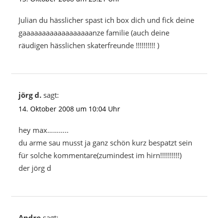
Julian du hässlicher spast ich box dich und fick deine
gaaaaaaaaaaaaaaaaaanze familie (auch deine
räudigen hässlichen skaterfreunde !!!!!!!!!! )
jörg d.
sagt:
14. Oktober 2008 um 10:04 Uhr
hey max………..
du arme sau musst ja ganz schön kurz bespatzt sein
für solche kommentare(zumindest im hirn!!!!!!!!!!)
der jörg d
Andre
sagt: