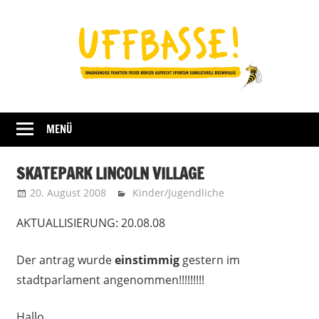
Zum
Inhalt
springen
Fraktion
UFFBASSE!
Darmstadt
MENÜ
SKATEPARK LINCOLN VILLAGE
20. August 2008
admin
Kinder/Jugendliche
AKTUALLISIERUNG: 20.08.08
Der antrag wurde
einstimmig
gestern im
stadtparlament angenommen!!!!!!!!!
Hallo,