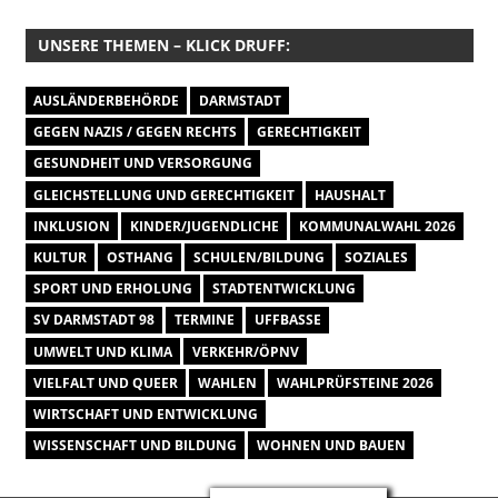
UNSERE THEMEN – KLICK DRUFF:
AUSLÄNDERBEHÖRDE
DARMSTADT
GEGEN NAZIS / GEGEN RECHTS
GERECHTIGKEIT
GESUNDHEIT UND VERSORGUNG
GLEICHSTELLUNG UND GERECHTIGKEIT
HAUSHALT
INKLUSION
KINDER/JUGENDLICHE
KOMMUNALWAHL 2026
KULTUR
OSTHANG
SCHULEN/BILDUNG
SOZIALES
SPORT UND ERHOLUNG
STADTENTWICKLUNG
SV DARMSTADT 98
TERMINE
UFFBASSE
UMWELT UND KLIMA
VERKEHR/ÖPNV
VIELFALT UND QUEER
WAHLEN
WAHLPRÜFSTEINE 2026
WIRTSCHAFT UND ENTWICKLUNG
WISSENSCHAFT UND BILDUNG
WOHNEN UND BAUEN