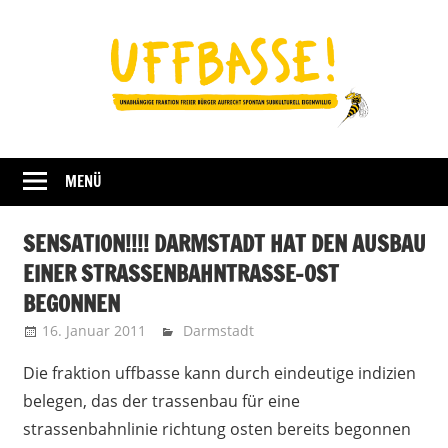
Zum
Inhalt
springen
Fraktion
UFFBASSE!
Darmstadt
MENÜ
SENSATION!!!! DARMSTADT HAT DEN AUSBAU
EINER STRASSENBAHNTRASSE-OST
BEGONNEN
16. Januar 2011
Uffbasse
Darmstadt
Die fraktion uffbasse kann durch eindeutige indizien
belegen, das der trassenbau für eine
strassenbahnlinie richtung osten bereits begonnen