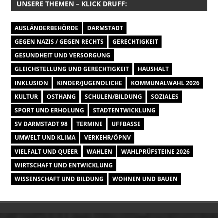
UNSERE THEMEN – KLICK DRUFF:
AUSLÄNDERBEHÖRDE
DARMSTADT
GEGEN NAZIS / GEGEN RECHTS
GERECHTIGKEIT
GESUNDHEIT UND VERSORGUNG
GLEICHSTELLUNG UND GERECHTIGKEIT
HAUSHALT
INKLUSION
KINDER/JUGENDLICHE
KOMMUNALWAHL 2026
KULTUR
OSTHANG
SCHULEN/BILDUNG
SOZIALES
SPORT UND ERHOLUNG
STADTENTWICKLUNG
SV DARMSTADT 98
TERMINE
UFFBASSE
UMWELT UND KLIMA
VERKEHR/ÖPNV
VIELFALT UND QUEER
WAHLEN
WAHLPRÜFSTEINE 2026
WIRTSCHAFT UND ENTWICKLUNG
WISSENSCHAFT UND BILDUNG
WOHNEN UND BAUEN