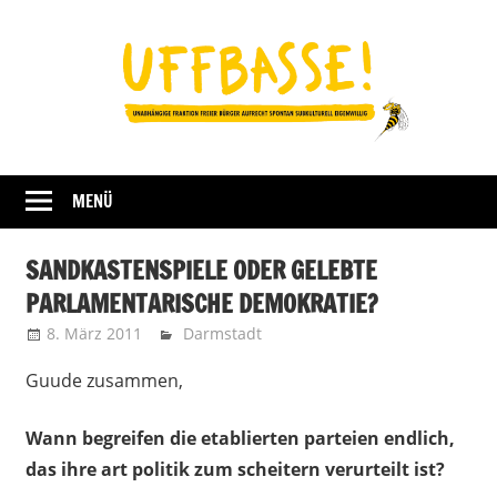
Zum
Inhalt
springen
Fraktion
UFFBASSE!
Darmstadt
MENÜ
SANDKASTENSPIELE ODER GELEBTE
PARLAMENTARISCHE DEMOKRATIE?
8. März 2011
Uffbasse
Darmstadt
Guude zusammen,
Wann begreifen die etablierten parteien endlich,
das ihre art politik zum scheitern verurteilt ist?