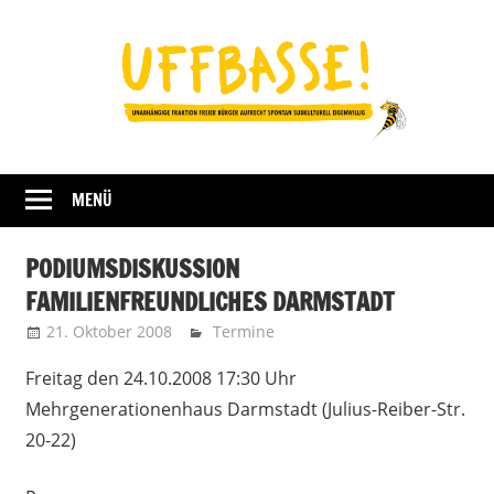
Zum
Inhalt
springen
Fraktion
UFFBASSE!
Darmstadt
MENÜ
PODIUMSDISKUSSION
FAMILIENFREUNDLICHES DARMSTADT
21. Oktober 2008
Uffbasse
Termine
Freitag den 24.10.2008 17:30 Uhr
Mehrgenerationenhaus Darmstadt (Julius-Reiber-Str.
20-22)