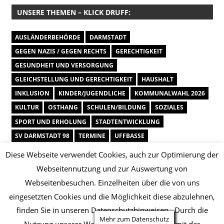
UNSERE THEMEN – KLICK DRUFF:
AUSLÄNDERBEHÖRDE
DARMSTADT
GEGEN NAZIS / GEGEN RECHTS
GERECHTIGKEIT
GESUNDHEIT UND VERSORGUNG
GLEICHSTELLUNG UND GERECHTIGKEIT
HAUSHALT
INKLUSION
KINDER/JUGENDLICHE
KOMMUNALWAHL 2026
KULTUR
OSTHANG
SCHULEN/BILDUNG
SOZIALES
SPORT UND ERHOLUNG
STADTENTWICKLUNG
SV DARMSTADT 98
TERMINE
UFFBASSE
UMWELT UND KLIMA
VERKEHR/ÖPNV
VIELFALT UND QUEER
WAHLEN
WAHLPRÜFSTEINE 2026
WIRTSCHAFT UND ENTWICKLUNG
WISSENSCHAFT UND BILDUNG
WOHNEN UND BAUEN
Mehr zum Datenschutz