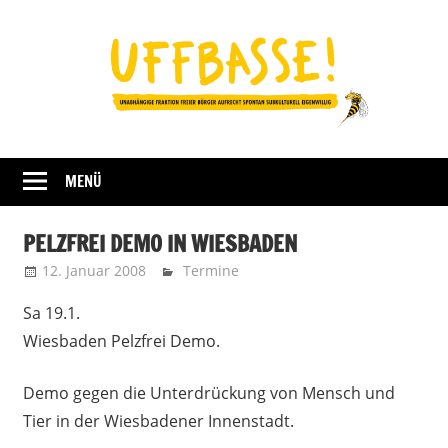
Zum
Inhalt
springen
Fraktion
UFFBASSE!
Darmstadt
MENÜ
PELZFREI DEMO IN WIESBADEN
12. Januar 2008
Uffbasse
Termine
Sa 19.1.
Wiesbaden Pelzfrei Demo.
Demo gegen die Unterdrückung von Mensch und
Tier in der Wiesbadener Innenstadt.