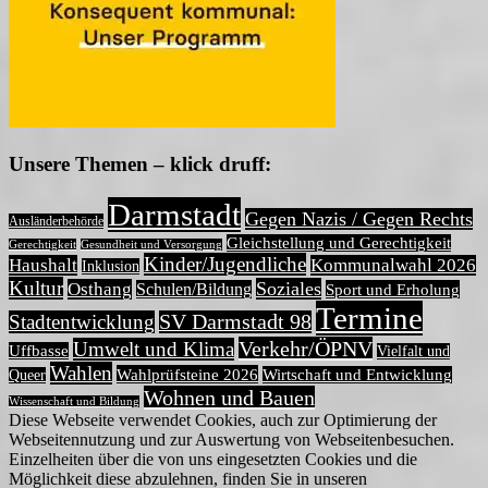
Unsere Themen – klick druff:
Darmstadt
Gegen Nazis / Gegen Rechts
Ausländerbehörde
Gleichstellung und Gerechtigkeit
Gerechtigkeit
Gesundheit und Versorgung
Kinder/Jugendliche
Haushalt
Kommunalwahl 2026
Inklusion
Kultur
Soziales
Osthang
Schulen/Bildung
Sport und Erholung
Termine
Stadtentwicklung
SV Darmstadt 98
Verkehr/ÖPNV
Umwelt und Klima
Uffbasse
Vielfalt und
Wahlen
Wahlprüfsteine 2026
Wirtschaft und Entwicklung
Queer
Wohnen und Bauen
Wissenschaft und Bildung
Diese Webseite verwendet Cookies, auch zur Optimierung der
Webseitennutzung und zur Auswertung von Webseitenbesuchen.
Einzelheiten über die von uns eingesetzten Cookies und die
Möglichkeit diese abzulehnen, finden Sie in unseren