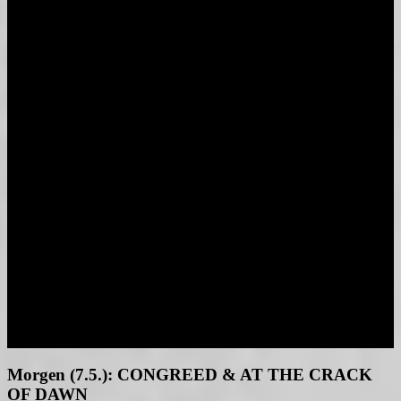
Politiker*innenparcours
Vielbunt Wahlprüfsteine
Uffbasse Song KW2021
OB-Wahl 2017
Wahl 2016
Kooperation mit Grün-Schwarz – ein
anderer Politikansatz
Kandidaten 2016
Medien
Wahlplakate
Videos
Uffbasse Songs
In stillem Gedenken
Kommunalwahl 2026
Kandidat:innen 2026
Wahlprogramm 2026
Wahlprüfsteine 2026
Anträge und Reden
Anfragen
Presse
Links
Kontakt / Impressum
Morgen (7.5.): CONGREED & AT THE CRACK
OF DAWN