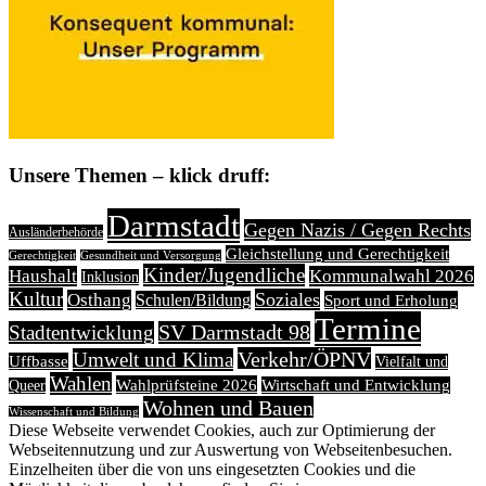
Unsere Themen – klick druff:
Darmstadt
Gegen Nazis / Gegen Rechts
Ausländerbehörde
Gleichstellung und Gerechtigkeit
Gerechtigkeit
Gesundheit und Versorgung
Kinder/Jugendliche
Haushalt
Kommunalwahl 2026
Inklusion
Kultur
Soziales
Osthang
Schulen/Bildung
Sport und Erholung
Termine
Stadtentwicklung
SV Darmstadt 98
Verkehr/ÖPNV
Umwelt und Klima
Uffbasse
Vielfalt und
Wahlen
Wahlprüfsteine 2026
Wirtschaft und Entwicklung
Queer
Wohnen und Bauen
Wissenschaft und Bildung
Diese Webseite verwendet Cookies, auch zur Optimierung der
Webseitennutzung und zur Auswertung von Webseitenbesuchen.
Einzelheiten über die von uns eingesetzten Cookies und die