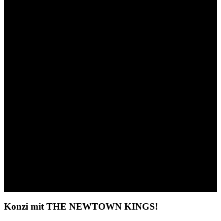
Politiker*innenparcours
Vielbunt Wahlprüfsteine
Uffbasse Song KW2021
OB-Wahl 2017
Wahl 2016
Kooperation mit Grün-Schwarz – ein
anderer Politikansatz
Kandidaten 2016
Medien
Wahlplakate
Videos
Uffbasse Songs
In stillem Gedenken
Kommunalwahl 2026
Kandidat:innen 2026
Wahlprogramm 2026
Wahlprüfsteine 2026
Anträge und Reden
Anfragen
Presse
Links
Kontakt / Impressum
Konzi mit THE NEWTOWN KINGS!