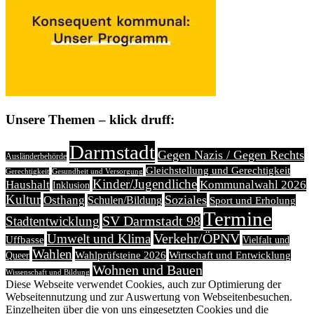
Unsere Themen – klick druff:
Darmstadt
Gegen Nazis / Gegen Rechts
Ausländerbehörde
Gleichstellung und Gerechtigkeit
Gerechtigkeit
Gesundheit und Versorgung
Kinder/Jugendliche
Haushalt
Kommunalwahl 2026
Inklusion
Kultur
Soziales
Osthang
Schulen/Bildung
Sport und Erholung
Termine
Stadtentwicklung
SV Darmstadt 98
Verkehr/ÖPNV
Umwelt und Klima
Uffbasse
Vielfalt und
Wahlen
Wahlprüfsteine 2026
Wirtschaft und Entwicklung
Queer
Wohnen und Bauen
Wissenschaft und Bildung
Diese Webseite verwendet Cookies, auch zur Optimierung der
Webseitennutzung und zur Auswertung von Webseitenbesuchen.
Einzelheiten über die von uns eingesetzten Cookies und die