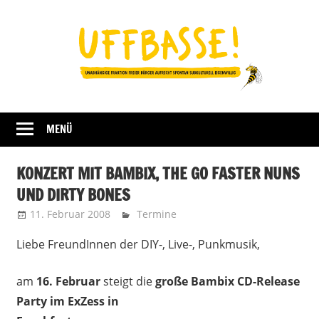
Zum
Inhalt
springen
Fraktion
UFFBASSE!
Darmstadt
MENÜ
KONZERT MIT BAMBIX, THE GO FASTER NUNS
UND DIRTY BONES
11. Februar 2008
Uffbasse
Termine
Liebe FreundInnen der DIY-, Live-, Punkmusik,
am
16. Februar
steigt die
große Bambix CD-Release
Party im ExZess in