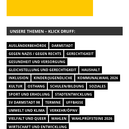
UNSERE THEMEN – KLICK DRUFF:
AUSLÄNDERBEHÖRDE
DARMSTADT
GEGEN NAZIS / GEGEN RECHTS
GERECHTIGKEIT
GESUNDHEIT UND VERSORGUNG
GLEICHSTELLUNG UND GERECHTIGKEIT
HAUSHALT
INKLUSION
KINDER/JUGENDLICHE
KOMMUNALWAHL 2026
KULTUR
OSTHANG
SCHULEN/BILDUNG
SOZIALES
SPORT UND ERHOLUNG
STADTENTWICKLUNG
SV DARMSTADT 98
TERMINE
UFFBASSE
UMWELT UND KLIMA
VERKEHR/ÖPNV
VIELFALT UND QUEER
WAHLEN
WAHLPRÜFSTEINE 2026
WIRTSCHAFT UND ENTWICKLUNG