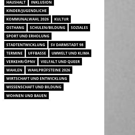
HAUSHALT
INKLUSION
KINDER/JUGENDLICHE
KOMMUNALWAHL 2026
KULTUR
OSTHANG
SCHULEN/BILDUNG
SOZIALES
SPORT UND ERHOLUNG
STADTENTWICKLUNG
SV DARMSTADT 98
TERMINE
UFFBASSE
UMWELT UND KLIMA
VERKEHR/ÖPNV
VIELFALT UND QUEER
WAHLEN
WAHLPRÜFSTEINE 2026
WIRTSCHAFT UND ENTWICKLUNG
WISSENSCHAFT UND BILDUNG
WOHNEN UND BAUEN