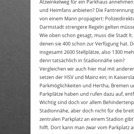
Atzwinkelweg für ein Parkhaus annehmen un
und Heimfans anbieten? Die Fantrennung
von einem Mann propagiert: Polizeidirekto
Darmstadt strengere Regeln gelten müssen 
Wie oben schon gesagt, muss die Stadt lt.
denen sie 400 schon zur Verfügung hat. De
insgesamt 2600 Stellplätze, also 1300 mehr
denn tatsächlich in Stadionnähe sein?
Vergleichen wir auch hier mal mit andere
setzen der HSV und Mainz ein; in Kaisersl
Parkmöglichkeiten und Hertha, Bremen un
Parkplätze haben und rufen dazu auf, entf
Wichtig sind doch vor allem Behindertenp
Stadionnähe, aber doch nicht für die bre
zentralen Parkplatz an einem Stadion gib
hilft. Dort kann man zwar vom Parkplatz 