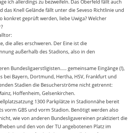
 ich allerdings zu bezweifeln. Das Oberfeld fällt auch
und das Knell Gelände fällt unter die Seveso Richtlinie und
lso konkret geprüft werden, liebe Uwiga? Welcher
r?
lltor:
, die alles erschweren. Der Eine ist die
nnung außerhalb des Stadions, also in den
ren Bundesligaerstligisten….. gemeinsame Eingänge (!),
es bei Bayern, Dortmund, Hertha, HSV, Frankfurt und
enden Stadien die Besucherströme nicht getrennt:
ainz, Hoffenheim, Gelsenkirchen.
tellplatzsatzung 1300 Parkplätze in Stadionnähe bereit
eits vorm GBS und vorm Stadion. Benötigt werden also
icht, wie von anderen Bundesligavereinen praktiziert die
heben und den von der TU angebotenen Platz im