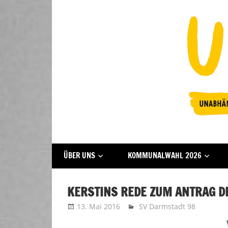
Zum
Inhalt
springen
Fraktion
UFFBASSE!
ÜBER UNS
KOMMUNALWAHL 2026
Darmstadt
KERSTINS REDE ZUM ANTRAG D
13. Mai 2016
Kerstin
SV Darmstadt 98