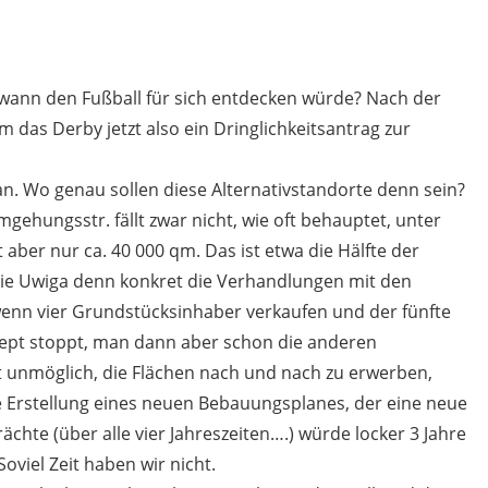
dwann den Fußball für sich entdecken würde? Nach der
das Derby jetzt also ein Dringlichkeitsantrag zur
an. Wo genau sollen diese Alternativstandorte denn sein?
Umgehungsstr. fällt zwar nicht, wie oft behauptet, unter
rt aber nur ca. 40 000 qm. Das ist etwa die Hälfte der
 die Uwiga denn konkret die Verhandlungen mit den
wenn vier Grundstücksinhaber verkaufen und der fünfte
ept stoppt, man dann aber schon die anderen
ht unmöglich, die Flächen nach und nach zu erwerben,
ie Erstellung eines neuen Bebauungsplanes, der eine neue
chte (über alle vier Jahreszeiten….) würde locker 3 Jahre
viel Zeit haben wir nicht.