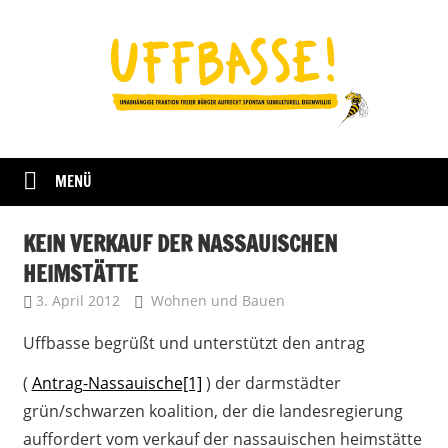
Zum
Inhalt
springen
Fraktion
UFFBASSE!
Darmstadt
MENÜ
KEIN VERKAUF DER NASSAUISCHEN
HEIMSTÄTTE
3. April 2012
Uffbasse
Wohnen und Bauen
Uffbasse begrüßt und unterstützt den antrag
(
Antrag-Nassauische[1]
) der
darmstädter
grün/schwarzen koalition, der die landesregierung
auffordert vom verkauf der nassauischen heimstätte