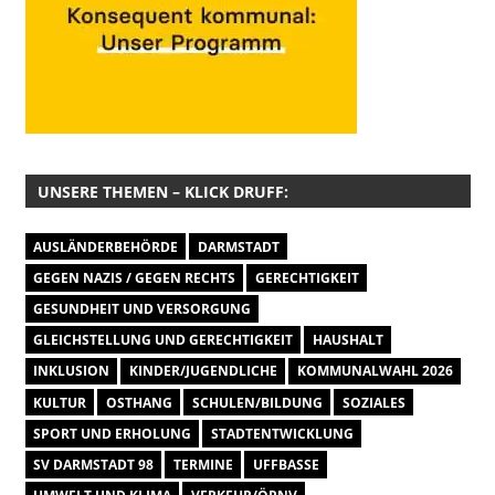
UNSERE THEMEN – KLICK DRUFF:
AUSLÄNDERBEHÖRDE
DARMSTADT
GEGEN NAZIS / GEGEN RECHTS
GERECHTIGKEIT
GESUNDHEIT UND VERSORGUNG
GLEICHSTELLUNG UND GERECHTIGKEIT
HAUSHALT
INKLUSION
KINDER/JUGENDLICHE
KOMMUNALWAHL 2026
KULTUR
OSTHANG
SCHULEN/BILDUNG
SOZIALES
SPORT UND ERHOLUNG
STADTENTWICKLUNG
SV DARMSTADT 98
TERMINE
UFFBASSE