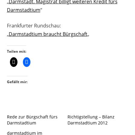
„
Darmstadt. Magistrat billigt weiteren Kredit fürs
Darmstadtium
“
Frankfurter Rundschau:
„
Darmstadtium braucht Bürgschaft
„
Teilen mit:
Gefällt mir:
Rede zur Bürgschaft fürs
Richtigstellung – Bilanz
Darmstadtium
Darmstadtium 2012
darmstadtium im