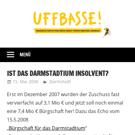
Zum
Inhalt
springen
Fraktion
UFFBASSE!
Darmstadt
MENÜ
IST DAS DARMSTADTIUM INSOLVENT?
15. Mai 2008
admin
Darmstadt
Erst im Dezember 2007 wurden der Zuschuss fast
vervierfacht auf 3,1 Mio € und jetzt soll noch einmal
eine 7,4 Mio € Bürgschaft her! Dazu das Echo vom
15.5.2008
„
Bürgschaft für das Darmstadtium
“