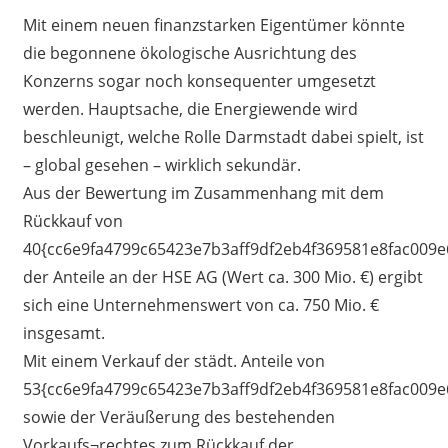
Mit einem neuen finanzstarken Eigentümer könnte
die begonnene ökologische Ausrichtung des
Konzerns sogar noch konsequenter umgesetzt
werden. Hauptsache, die Energiewende wird
beschleunigt, welche Rolle Darmstadt dabei spielt, ist
– global gesehen – wirklich sekundär.
Aus der Bewertung im Zusammenhang mit dem
Rückkauf von
40{cc6e9fa4799c65423e7b3aff9df2eb4f369581e8fac009e
der Anteile an der HSE AG (Wert ca. 300 Mio. €) ergibt
sich eine Unternehmenswert von ca. 750 Mio. €
insgesamt.
Mit einem Verkauf der städt. Anteile von
53{cc6e9fa4799c65423e7b3aff9df2eb4f369581e8fac009e
sowie der Veräußerung des bestehenden
Vorkaufs¬rechtes zum Rückkauf der