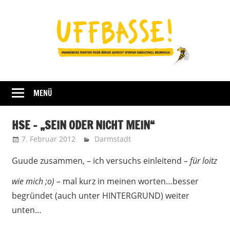
Zum
Inhalt
springen
Fraktion
UFFBASSE!
Darmstadt
MENÜ
HSE – „SEIN ODER NICHT MEIN“
7. Februar 2012
Uffbasse
Darmstadt
Guude zusammen, – ich versuchs einleitend
– für loitz
wie mich ;o) –
mal kurz in meinen worten…
besser
begründet (auch unter HINTERGRUND) weiter
unten…