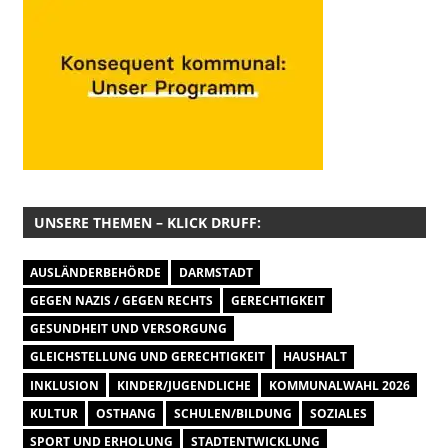
UNSERE THEMEN – KLICK DRUFF:
AUSLÄNDERBEHÖRDE
DARMSTADT
GEGEN NAZIS / GEGEN RECHTS
GERECHTIGKEIT
GESUNDHEIT UND VERSORGUNG
GLEICHSTELLUNG UND GERECHTIGKEIT
HAUSHALT
INKLUSION
KINDER/JUGENDLICHE
KOMMUNALWAHL 2026
KULTUR
OSTHANG
SCHULEN/BILDUNG
SOZIALES
SPORT UND ERHOLUNG
STADTENTWICKLUNG