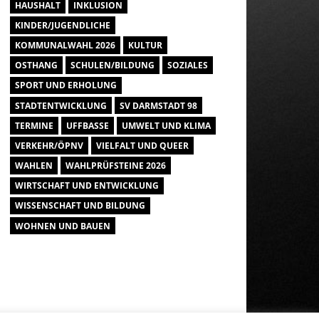
HAUSHALT
INKLUSION
KINDER/JUGENDLICHE
KOMMUNALWAHL 2026
KULTUR
OSTHANG
SCHULEN/BILDUNG
SOZIALES
SPORT UND ERHOLUNG
STADTENTWICKLUNG
SV DARMSTADT 98
TERMINE
UFFBASSE
UMWELT UND KLIMA
VERKEHR/ÖPNV
VIELFALT UND QUEER
WAHLEN
WAHLPRÜFSTEINE 2026
WIRTSCHAFT UND ENTWICKLUNG
WISSENSCHAFT UND BILDUNG
WOHNEN UND BAUEN