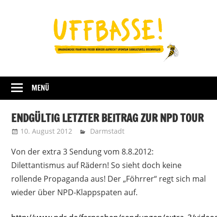
Zum
Inhalt
springen
Fraktion
UFFBASSE!
Darmstadt
MENÜ
ENDGÜLTIG LETZTER BEITRAG ZUR NPD TOUR
10. August 2012
admin
Darmstadt
Von der extra 3 Sendung vom 8.8.2012:
Dilettantismus auf Rädern! So sieht doch keine
rollende Propaganda aus! Der „Föhrrer“ regt sich mal
wieder über NPD-Klappspaten auf.