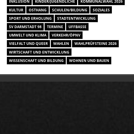
INKLUSION
KINDER/JUGENDLICHE
KOMMUNALWAHL 2026
KULTUR
OSTHANG
SCHULEN/BILDUNG
SOZIALES
SPORT UND ERHOLUNG
STADTENTWICKLUNG
SV DARMSTADT 98
TERMINE
UFFBASSE
UMWELT UND KLIMA
VERKEHR/ÖPNV
VIELFALT UND QUEER
WAHLEN
WAHLPRÜFSTEINE 2026
WIRTSCHAFT UND ENTWICKLUNG
WISSENSCHAFT UND BILDUNG
WOHNEN UND BAUEN