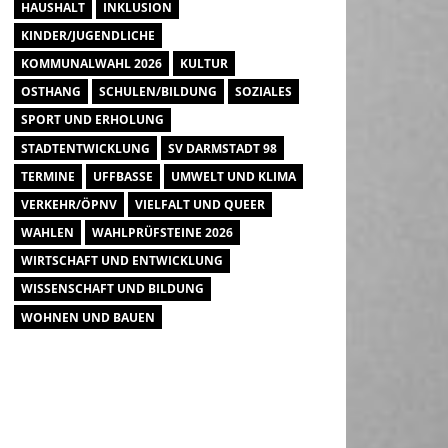
HAUSHALT
INKLUSION
KINDER/JUGENDLICHE
KOMMUNALWAHL 2026
KULTUR
OSTHANG
SCHULEN/BILDUNG
SOZIALES
SPORT UND ERHOLUNG
STADTENTWICKLUNG
SV DARMSTADT 98
TERMINE
UFFBASSE
UMWELT UND KLIMA
VERKEHR/ÖPNV
VIELFALT UND QUEER
WAHLEN
WAHLPRÜFSTEINE 2026
WIRTSCHAFT UND ENTWICKLUNG
WISSENSCHAFT UND BILDUNG
WOHNEN UND BAUEN