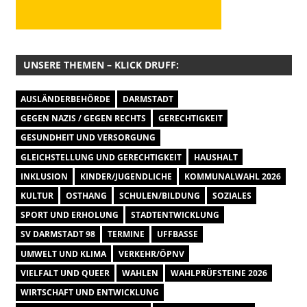
UNSERE THEMEN – KLICK DRUFF:
AUSLÄNDERBEHÖRDE
DARMSTADT
GEGEN NAZIS / GEGEN RECHTS
GERECHTIGKEIT
GESUNDHEIT UND VERSORGUNG
GLEICHSTELLUNG UND GERECHTIGKEIT
HAUSHALT
INKLUSION
KINDER/JUGENDLICHE
KOMMUNALWAHL 2026
KULTUR
OSTHANG
SCHULEN/BILDUNG
SOZIALES
SPORT UND ERHOLUNG
STADTENTWICKLUNG
SV DARMSTADT 98
TERMINE
UFFBASSE
UMWELT UND KLIMA
VERKEHR/ÖPNV
VIELFALT UND QUEER
WAHLEN
WAHLPRÜFSTEINE 2026
WIRTSCHAFT UND ENTWICKLUNG