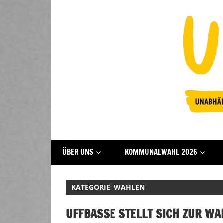
Zum
Inhalt
springen
Fraktion
UFFBASSE!
ÜBER UNS
KOMMUNALWAHL 2026
Darmstadt
KATEGORIE:
WAHLEN
UFFBASSE STELLT SICH ZUR WA