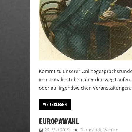
Kommt zu unserer Onlinegesprächsrunde. 
im normalen Leben über den weg Laufen. 
oder auf irgendwelchen Veranstaltungen.
WEITERLESEN
EUROPAWAHL
26. Mai 2019
Uffbasse
Darmstadt
,
Wahlen