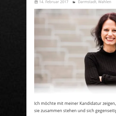
14. Februar 2017
Uffbasse
Darmstadt
,
Wahlen
Ich möchte mit meiner Kandidatur zeigen
sie zusammen stehen und sich gegenseitig 