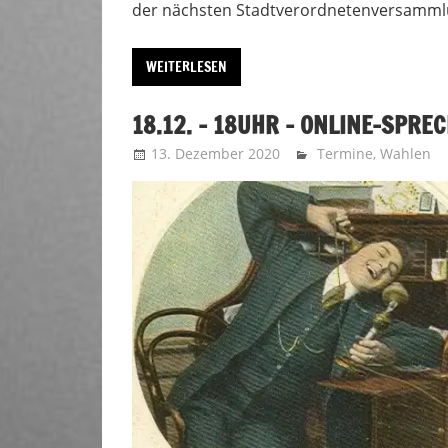
der nächsten Stadtverordnetenversammlun
WEITERLESEN
18.12. – 18UHR – ONLINE-SPR
13. Dezember 2020
Sebastian Schmitt
Termine
,
Wahlen