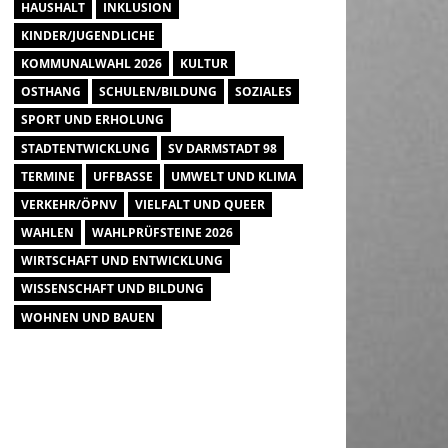
HAUSHALT
INKLUSION
KINDER/JUGENDLICHE
KOMMUNALWAHL 2026
KULTUR
OSTHANG
SCHULEN/BILDUNG
SOZIALES
SPORT UND ERHOLUNG
STADTENTWICKLUNG
SV DARMSTADT 98
TERMINE
UFFBASSE
UMWELT UND KLIMA
VERKEHR/ÖPNV
VIELFALT UND QUEER
WAHLEN
WAHLPRÜFSTEINE 2026
WIRTSCHAFT UND ENTWICKLUNG
WISSENSCHAFT UND BILDUNG
WOHNEN UND BAUEN