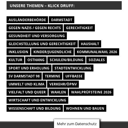
UNSERE THEMEN – KLICK DRUFF:
AUSLÄNDERBEHÖRDE
DARMSTADT
GEGEN NAZIS / GEGEN RECHTS
GERECHTIGKEIT
GESUNDHEIT UND VERSORGUNG
GLEICHSTELLUNG UND GERECHTIGKEIT
HAUSHALT
INKLUSION
KINDER/JUGENDLICHE
KOMMUNALWAHL 2026
KULTUR
OSTHANG
SCHULEN/BILDUNG
SOZIALES
SPORT UND ERHOLUNG
STADTENTWICKLUNG
SV DARMSTADT 98
TERMINE
UFFBASSE
UMWELT UND KLIMA
VERKEHR/ÖPNV
VIELFALT UND QUEER
WAHLEN
WAHLPRÜFSTEINE 2026
WIRTSCHAFT UND ENTWICKLUNG
WISSENSCHAFT UND BILDUNG
WOHNEN UND BAUEN
Mehr zum Datenschutz