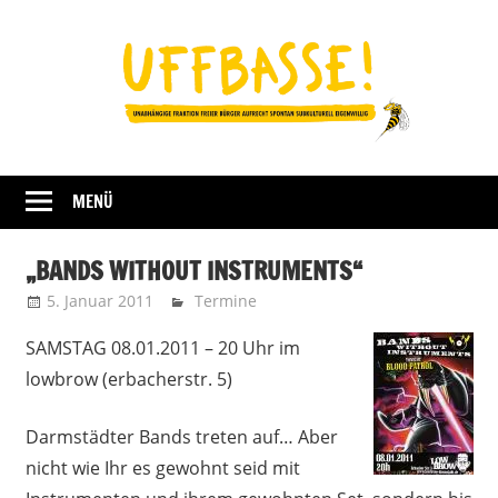
Zum
Inhalt
springen
Fraktion
UFFBASSE!
Darmstadt
MENÜ
„BANDS WITHOUT INSTRUMENTS“
5. Januar 2011
Uffbasse
Termine
SAMSTAG 08.01.2011 – 20 Uhr im
lowbrow (erbacherstr. 5)
Darmstädter Bands treten auf… Aber
nicht wie Ihr es gewohnt seid mit