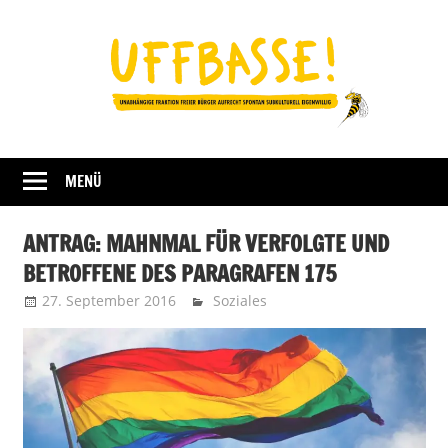
Zum
Inhalt
springen
Fraktion
UFFBASSE!
Darmstadt
MENÜ
ANTRAG: MAHNMAL FÜR VERFOLGTE UND
BETROFFENE DES PARAGRAFEN 175
27. September 2016
Uffbasse
Soziales