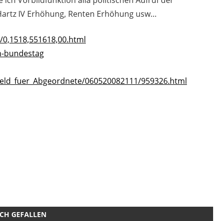
Hartz IV Erhöhung, Renten Erhöhung usw…
d/0,1518,551618,00.html
en-bundestag
Geld_fuer_Abgeordnete/060520082111/959326.html
UCH GEFALLEN