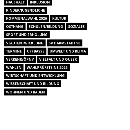
HAUSHALT
INKLUSION
KINDER/JUGENDLICHE
KOMMUNALWAHL 2026
KULTUR
OSTHANG
SCHULEN/BILDUNG
SOZIALES
SPORT UND ERHOLUNG
STADTENTWICKLUNG
SV DARMSTADT 98
TERMINE
UFFBASSE
UMWELT UND KLIMA
VERKEHR/ÖPNV
VIELFALT UND QUEER
WAHLEN
WAHLPRÜFSTEINE 2026
WIRTSCHAFT UND ENTWICKLUNG
WISSENSCHAFT UND BILDUNG
WOHNEN UND BAUEN