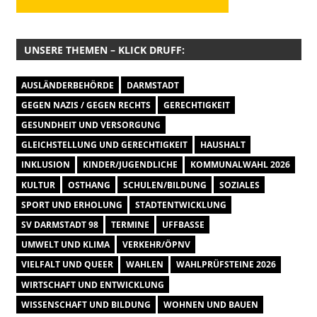
UNSERE THEMEN – KLICK DRUFF:
AUSLÄNDERBEHÖRDE
DARMSTADT
GEGEN NAZIS / GEGEN RECHTS
GERECHTIGKEIT
GESUNDHEIT UND VERSORGUNG
GLEICHSTELLUNG UND GERECHTIGKEIT
HAUSHALT
INKLUSION
KINDER/JUGENDLICHE
KOMMUNALWAHL 2026
KULTUR
OSTHANG
SCHULEN/BILDUNG
SOZIALES
SPORT UND ERHOLUNG
STADTENTWICKLUNG
SV DARMSTADT 98
TERMINE
UFFBASSE
UMWELT UND KLIMA
VERKEHR/ÖPNV
VIELFALT UND QUEER
WAHLEN
WAHLPRÜFSTEINE 2026
WIRTSCHAFT UND ENTWICKLUNG
WISSENSCHAFT UND BILDUNG
WOHNEN UND BAUEN