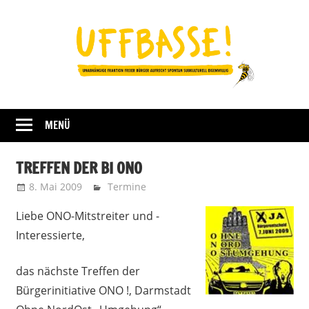
Zum
Inhalt
springen
Fraktion
UFFBASSE!
Darmstadt
MENÜ
TREFFEN DER BI ONO
8. Mai 2009
Uffbasse
Termine
Liebe ONO-Mitstreiter und -
Interessierte,
das nächste Treffen der
Bürgerinitiative ONO !, Darmstadt