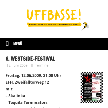
Zum
Inhalt
springen
Fraktion
UFFBASSE!
Darmstadt
MENÜ
6. WESTSIDE-FESTIVAL
2. Juni 2009
Uffbasse
Termine
Freitag, 12.06.2009, 21:00 Uhr
EFH, Zweifalltorweg 12
mit:
– Skalinka
– Tequila Terminators