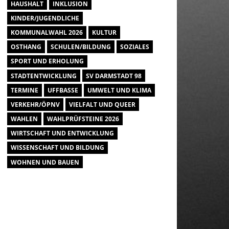
HAUSHALT
INKLUSION
KINDER/JUGENDLICHE
KOMMUNALWAHL 2026
KULTUR
OSTHANG
SCHULEN/BILDUNG
SOZIALES
SPORT UND ERHOLUNG
STADTENTWICKLUNG
SV DARMSTADT 98
TERMINE
UFFBASSE
UMWELT UND KLIMA
VERKEHR/ÖPNV
VIELFALT UND QUEER
WAHLEN
WAHLPRÜFSTEINE 2026
WIRTSCHAFT UND ENTWICKLUNG
WISSENSCHAFT UND BILDUNG
WOHNEN UND BAUEN