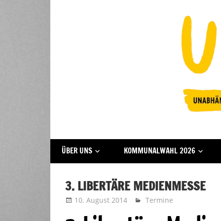
Zum
Inhalt
springen
Fraktion
UFFBASSE!
ÜBER UNS
KOMMUNALWAHL 2026
Darmstadt
3. LIBERTÄRE MEDIENMESSE
10. August 2014
Uffbasse
Termine