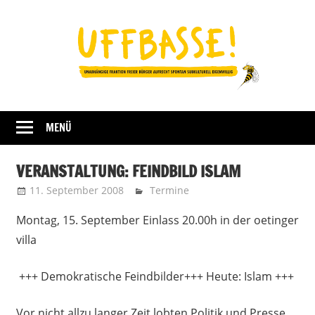
Zum
Inhalt
springen
Fraktion
UFFBASSE!
Darmstadt
MENÜ
VERANSTALTUNG: FEINDBILD ISLAM
11. September 2008
Uffbasse
Termine
Montag, 15. September Einlass 20.00h in der oetinger
villa
+++ Demokratische Feindbilder+++ Heute: Islam +++
Vor nicht allzu langer Zeit lobten Politik und Presse