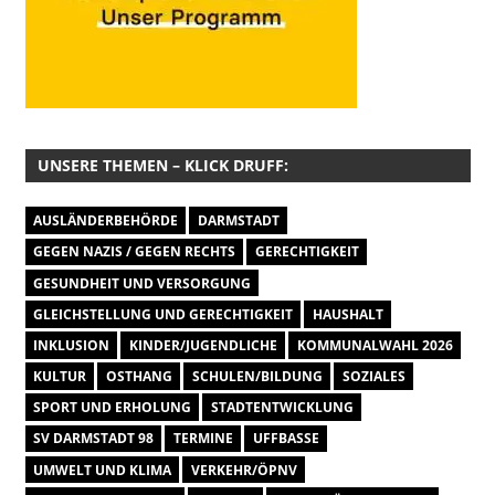
UNSERE THEMEN – KLICK DRUFF:
AUSLÄNDERBEHÖRDE
DARMSTADT
GEGEN NAZIS / GEGEN RECHTS
GERECHTIGKEIT
GESUNDHEIT UND VERSORGUNG
GLEICHSTELLUNG UND GERECHTIGKEIT
HAUSHALT
INKLUSION
KINDER/JUGENDLICHE
KOMMUNALWAHL 2026
KULTUR
OSTHANG
SCHULEN/BILDUNG
SOZIALES
SPORT UND ERHOLUNG
STADTENTWICKLUNG
SV DARMSTADT 98
TERMINE
UFFBASSE
UMWELT UND KLIMA
VERKEHR/ÖPNV