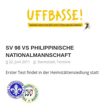
Zum
Inhalt
springen
Fraktion
UFFBASSE!
Darmstadt
SV 98 VS PHILIPPINISCHE
NATIONALMANNSCHAFT
22. Juni 2011
Uffbasse
Darmstadt
,
Termine
Erster Test findet in der Heimstättensiedlung statt