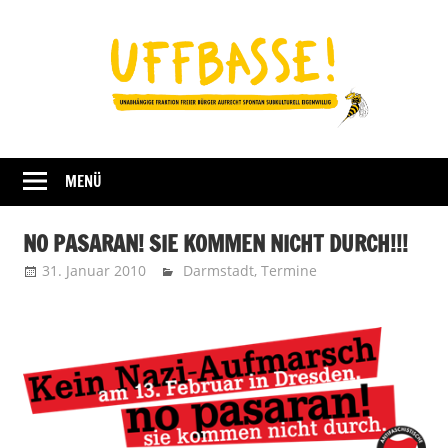
Zum
Inhalt
springen
Fraktion
UFFBASSE!
Darmstadt
MENÜ
NO PASARAN! SIE KOMMEN NICHT DURCH!!!
31. Januar 2010
Uffbasse
Darmstadt
,
Termine