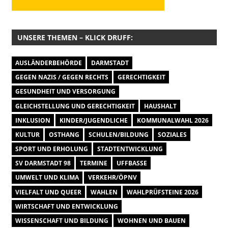
UNSERE THEMEN – KLICK DRUFF:
AUSLÄNDERBEHÖRDE
DARMSTADT
GEGEN NAZIS / GEGEN RECHTS
GERECHTIGKEIT
GESUNDHEIT UND VERSORGUNG
GLEICHSTELLUNG UND GERECHTIGKEIT
HAUSHALT
INKLUSION
KINDER/JUGENDLICHE
KOMMUNALWAHL 2026
KULTUR
OSTHANG
SCHULEN/BILDUNG
SOZIALES
SPORT UND ERHOLUNG
STADTENTWICKLUNG
SV DARMSTADT 98
TERMINE
UFFBASSE
UMWELT UND KLIMA
VERKEHR/ÖPNV
VIELFALT UND QUEER
WAHLEN
WAHLPRÜFSTEINE 2026
WIRTSCHAFT UND ENTWICKLUNG
WISSENSCHAFT UND BILDUNG
WOHNEN UND BAUEN