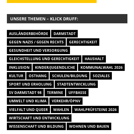
UNSERE THEMEN – KLICK DRUFF:
AUSLÄNDERBEHÖRDE
DARMSTADT
GEGEN NAZIS / GEGEN RECHTS
GERECHTIGKEIT
GESUNDHEIT UND VERSORGUNG
GLEICHSTELLUNG UND GERECHTIGKEIT
HAUSHALT
INKLUSION
KINDER/JUGENDLICHE
KOMMUNALWAHL 2026
KULTUR
OSTHANG
SCHULEN/BILDUNG
SOZIALES
SPORT UND ERHOLUNG
STADTENTWICKLUNG
SV DARMSTADT 98
TERMINE
UFFBASSE
UMWELT UND KLIMA
VERKEHR/ÖPNV
VIELFALT UND QUEER
WAHLEN
WAHLPRÜFSTEINE 2026
WIRTSCHAFT UND ENTWICKLUNG
WISSENSCHAFT UND BILDUNG
WOHNEN UND BAUEN