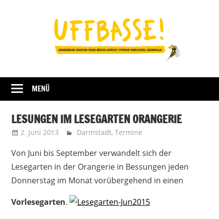
Zum
Inhalt
springen
Fraktion
UFFBASSE!
Darmstadt
MENÜ
LESUNGEN IM LESEGARTEN ORANGERIE
2. Juni 2013
admin
Darmstadt
,
Termine
Von Juni bis September verwandelt sich der
Lesegarten in der Orangerie in Bessungen jeden
Donnerstag im Monat vorübergehend in einen
Vorlesegarten
.