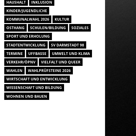
HAUSHALT
INKLUSION
KINDER/JUGENDLICHE
KOMMUNALWAHL 2026
KULTUR
OSTHANG
SCHULEN/BILDUNG
SOZIALES
SPORT UND ERHOLUNG
STADTENTWICKLUNG
SV DARMSTADT 98
TERMINE
UFFBASSE
UMWELT UND KLIMA
VERKEHR/ÖPNV
VIELFALT UND QUEER
WAHLEN
WAHLPRÜFSTEINE 2026
WIRTSCHAFT UND ENTWICKLUNG
WISSENSCHAFT UND BILDUNG
WOHNEN UND BAUEN