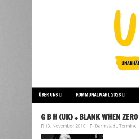
Zum
Inhalt
springen
Fraktion
UFFBASSE!
ÜBER UNS
KOMMUNALWAHL 2026
Darmstadt
G B H (UK) + BLANK WHEN ZERO
13. November 2016
Uffbasse
Darmstadt
,
Termine