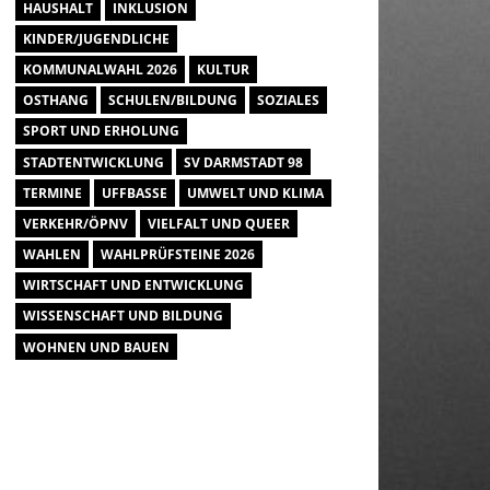
HAUSHALT
INKLUSION
KINDER/JUGENDLICHE
KOMMUNALWAHL 2026
KULTUR
OSTHANG
SCHULEN/BILDUNG
SOZIALES
SPORT UND ERHOLUNG
STADTENTWICKLUNG
SV DARMSTADT 98
TERMINE
UFFBASSE
UMWELT UND KLIMA
VERKEHR/ÖPNV
VIELFALT UND QUEER
WAHLEN
WAHLPRÜFSTEINE 2026
WIRTSCHAFT UND ENTWICKLUNG
WISSENSCHAFT UND BILDUNG
WOHNEN UND BAUEN