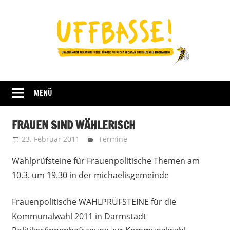
Zum
Inhalt
springen
Fraktion
UFFBASSE!
Darmstadt
MENÜ
FRAUEN SIND WÄHLERISCH
23. Februar 2011
Uffbasse
Termine
Wahlprüfsteine für Frauenpolitische Themen am
10.3. um 19.30 in der michaelisgemeinde
Frauenpolitische WAHLPRÜFSTEINE für die
Kommunalwahl 2011 in Darmstadt