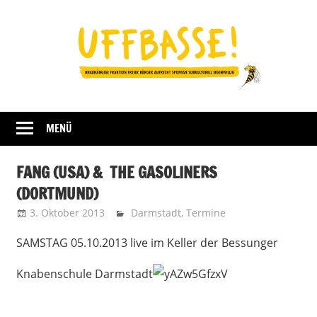
Zum
Inhalt
springen
Fraktion
UFFBASSE!
Darmstadt
MENÜ
FANG (USA) & THE GASOLINERS
(DORTMUND)
3. Oktober 2013
Uffbasse
Darmstadt
,
Termine
SAMSTAG 05.10.2013 live im Keller der Bessunger
Knabenschule Darmstadt