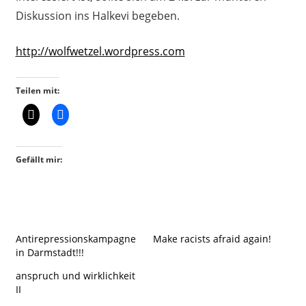
Diskussion ins Halkevi begeben.
http://wolfwetzel.wordpress.com
Teilen mit:
Gefällt mir:
Antirepressionskampagne
Make racists afraid again!
in Darmstadt!!!
anspruch und wirklichkeit
II