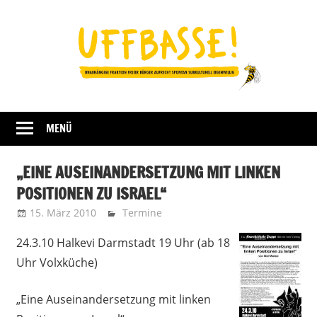
Zum
Inhalt
springen
Fraktion
UFFBASSE!
Darmstadt
MENÜ
„EINE AUSEINANDERSETZUNG MIT LINKEN
POSITIONEN ZU ISRAEL“
15. März 2010
Uffbasse
Termine
24.3.10 Halkevi Darmstadt 19 Uhr (ab 18
Uhr Volxküche)
„Eine Auseinandersetzung mit linken