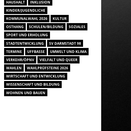
HAUSHALT
INKLUSION
KINDER/JUGENDLICHE
KOMMUNALWAHL 2026
KULTUR
OSTHANG
SCHULEN/BILDUNG
SOZIALES
SPORT UND ERHOLUNG
STADTENTWICKLUNG
SV DARMSTADT 98
TERMINE
UFFBASSE
UMWELT UND KLIMA
VERKEHR/ÖPNV
VIELFALT UND QUEER
WAHLEN
WAHLPRÜFSTEINE 2026
WIRTSCHAFT UND ENTWICKLUNG
WISSENSCHAFT UND BILDUNG
WOHNEN UND BAUEN