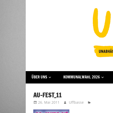
Zum
Inhalt
springen
Fraktion
UFFBASSE!
ÜBER UNS
KOMMUNALWAHL 2026
Darmstadt
AU-FEST_11
26. Mai 2011
Uffbasse