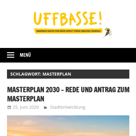
Zum
Inhalt
springen
Fraktion
UFFBASSE!
Darmstadt
MENÜ
SCHLAGWORT:
MASTERPLAN
MASTERPLAN 2030 – REDE UND ANTRAG ZUM
MASTERPLAN
25. Juni 2020
Uffbasse
Stadtentwicklung