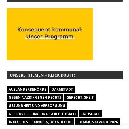
UNSERE THEMEN – KLICK DRUFF:
AUSLÄNDERBEHÖRDE
DARMSTADT
GEGEN NAZIS / GEGEN RECHTS
GERECHTIGKEIT
GESUNDHEIT UND VERSORGUNG
GLEICHSTELLUNG UND GERECHTIGKEIT
HAUSHALT
INKLUSION
KINDER/JUGENDLICHE
KOMMUNALWAHL 2026