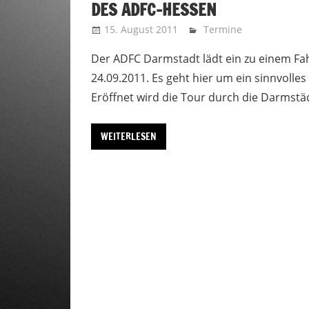
ES ADFC-HESSEN
15. August 2011
admin
Termine
Der ADFC Darmstadt lädt ein zu einem Fa
24.09.2011. Es geht hier um ein sinnvolle
Eröffnet wird die Tour durch die Darmst
WEITERLESEN