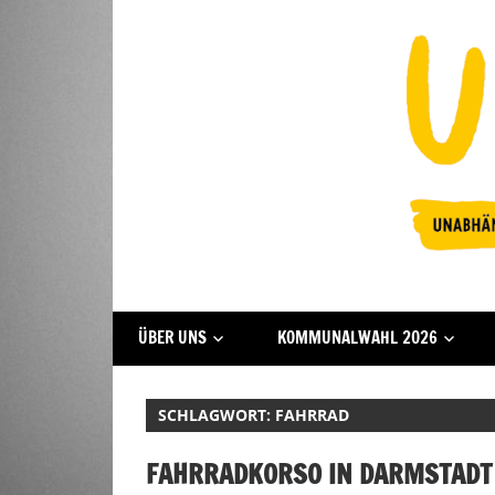
Zum
Inhalt
springen
Fraktion
UFFBASSE!
ÜBER UNS
KOMMUNALWAHL 2026
Darmstadt
SCHLAGWORT:
FAHRRAD
FAHRRADKORSO IN DARMSTADT A