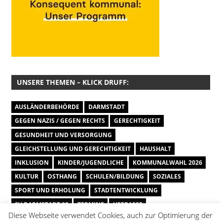
UNSERE THEMEN – KLICK DRUFF:
AUSLÄNDERBEHÖRDE
DARMSTADT
GEGEN NAZIS / GEGEN RECHTS
GERECHTIGKEIT
GESUNDHEIT UND VERSORGUNG
GLEICHSTELLUNG UND GERECHTIGKEIT
HAUSHALT
INKLUSION
KINDER/JUGENDLICHE
KOMMUNALWAHL 2026
KULTUR
OSTHANG
SCHULEN/BILDUNG
SOZIALES
SPORT UND ERHOLUNG
STADTENTWICKLUNG
SV DARMSTADT 98
TERMINE
UFFBASSE
UMWELT UND KLIMA
VERKEHR/ÖPNV