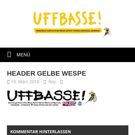
Zum
Inhalt
springen
Fraktion
UFFBASSE!
Darmstadt
MENÜ
HEADER GELBE WESPE
19. März 2018
Roy
KOMMENTAR HINTERLASSEN